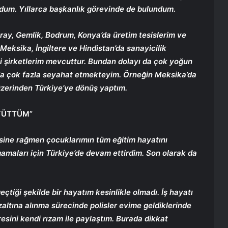
dum. Yıllarca başkanlık görevinde de bulundum.
ray, Gemlik, Bodrum, Konya’da üretim tesislerim ve
 Meksika, İngiltere ve Hindistan’da sanayicilik
li şirketlerim mevcuttur. Bundan dolayı da çok yoğun
 da çok fazla seyahat etmekteyim. Örneğin Meksika’da
 üzerinden Türkiye’ye dönüş yaptım.
YÜTTÜM”
ine rağmen çocuklarımın tüm eğitim hayatını
mamaları için Türkiye’de devam ettirdim. Son olarak da
.
tiği şekilde bir hayatım kesinlikle olmadı. İş hayatı
zaltına alınma sürecinde polisler evime geldiklerinde
resini kendi rızam ile paylaştım. Burada dikkat