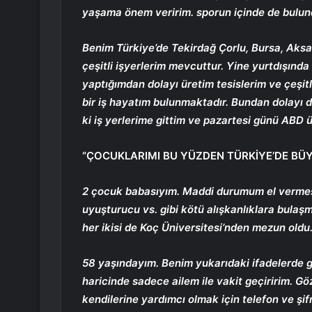
yaşama önem veririm. sporun içinde de bulun
Benim Türkiye’de Tekirdağ Çorlu, Bursa, Aksa
çeşitli işyerlerim mevcuttur. Yine yurtdışında
yaptığımdan dolayı üretim tesislerim ve çeşit
bir iş hayatım bulunmaktadır. Bundan dolayı
ki iş yerlerime gittim ve pazartesi günü ABD
“ÇOCUKLARIMI BU YÜZDEN TÜRKİYE’DE BÜ
2 çocuk babasıyım. Maddi durumum el vermes
uyuşturucu vs. gibi kötü alışkanlıklara bulaş
her ikisi de Koç Üniversitesi’nden mezun oldu
58 yaşındayım. Benim yukarıdaki ifadelerde geç
haricinde sadece ailem ile vakit geçiririm. Gö
kendilerine yardımcı olmak için telefon ve şif