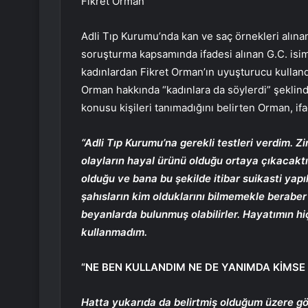
Fikret Orman
Adli Tıp Kurumu’nda kan ve saç örnekleri alınan
soruşturma kapsamında ifadesi alınan G.C. isiml
kadınlardan Fikret Orman’ın uyuşturucu kulland
Orman hakkında “kadınlara da söylerdi” şekli
konusu kişileri tanımadığını belirten Orman, if
“Adli Tıp Kurumu’na gerekli testleri verdim. Zi
olayların hayal ürünü olduğu ortaya çıkacakt
olduğu ve bana bu şekilde itibar suikasti ya
şahısların kim olduklarını bilmemekle berabe
beyanlarda bulunmuş olabilirler. Hayatımın 
kullanmadım.
“NE BEN KULLANDIM NE DE YANIMDA KİMSE
Hatta yukarıda da belirtmiş olduğum üzere g