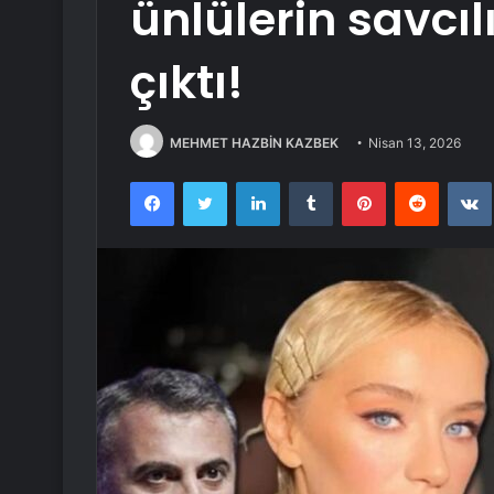
ünlülerin savcıl
çıktı!
MEHMET HAZBİN KAZBEK
Nisan 13, 2026
Facebook
Twitter
LinkedIn
Tumblr
Pinterest
Reddit