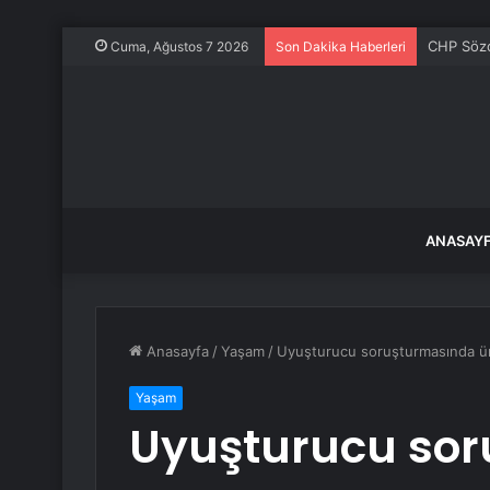
CHP Sözcü
Cuma, Ağustos 7 2026
Son Dakika Haberleri
ANASAY
Anasayfa
/
Yaşam
/
Uyuşturucu soruşturmasında ünlül
Yaşam
Uyuşturucu so