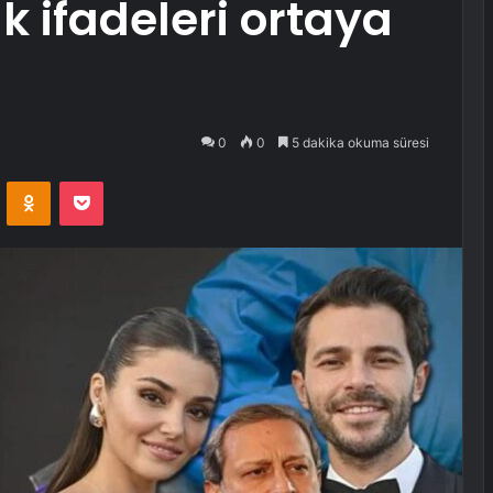
ık ifadeleri ortaya
0
0
5 dakika okuma süresi
VKontakte
Odnoklassniki
Pocket