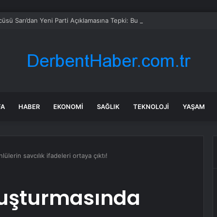
sü Sarı’dan Yeni Parti Açıklamasına Tepki: Bu Arkadaşlarımız Koltukçu
FA
HABER
EKONOMI
SAĞLIK
TEKNOLOJI
YAŞAM
erin savcılık ifadeleri ortaya çıktı!
ruşturmasında