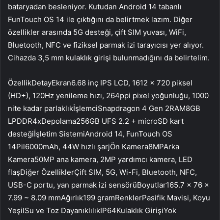
bataryadan besleniyor. Kutudan Android 14 tabanlı
FunTouch OS 14 ile çıktığını da belirtmek lazım. Diğer
özellikler arasında 5G desteği, çift SIM yuvası, WiFi,
Bluetooth, NFC ve fiziksel parmak izi tarayıcısı yer alıyor.
Cihazda 3,5 mm kulaklık girişi bulunmadığını da belirtelim.
ÖzellikDetayEkran6.68 inç IPS LCD, 1612 x 720 piksel
(HD+), 120Hz yenileme hızı, 264ppi pixel yoğunluğu, 1000
nite kadar parlaklıkİşlemciSnapdragon 4 Gen 2RAM8GB
LPDDR4xDepolama256GB UFS 2.2 + microSD kart
desteğiİşletim SistemiAndroid 14, FunTouch OS
14Pil6000mAh, 44W hızlı şarjÖn Kamera8MPArka
Kamera50MP ana kamera, 2MP yardımcı kamera, LED
flaşDiğer ÖzelliklerÇift SIM, 5G, Wi-Fi, Bluetooth, NFC,
USB-C portu, yan parmak izi sensörüBoyutlar165.7 x 76 x
7.99 ~ 8.09 mmAğırlık199 gramRenklerPasifik Mavisi, Koyu
YeşilSu ve Toz DayanıklılıkIP64Kulaklık GirişiYok