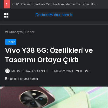
CHP Sözcüsü Sarı’dan Yeni Parti Açıklamasına Tepki: Bu Arkadaşlarımız Koltukçu
Menü
Anasayfa
/
Haber
Haber
Vivo Y38 5G: Özellikleri ve
Tasarımı Ortaya Çıktı
MEHMET HAZBİN KAZBEK
Mayıs 2, 2024
0
0
1 dakika okuma süresi