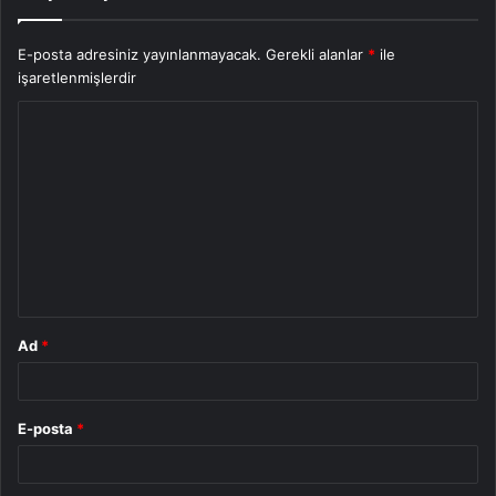
E-posta adresiniz yayınlanmayacak.
Gerekli alanlar
*
ile
işaretlenmişlerdir
Y
o
r
u
m
*
Ad
*
E-posta
*