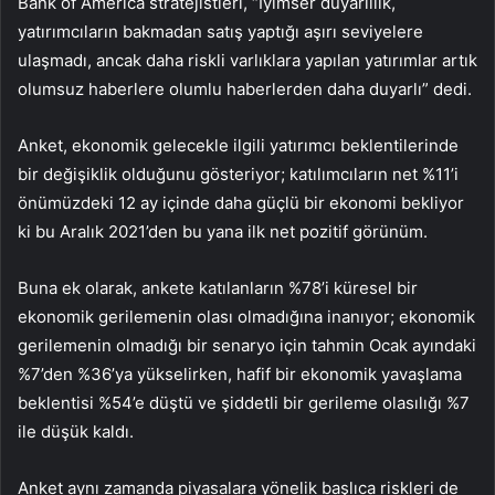
Bank of America stratejistleri, “İyimser duyarlılık,
yatırımcıların bakmadan satış yaptığı aşırı seviyelere
ulaşmadı, ancak daha riskli varlıklara yapılan yatırımlar artık
olumsuz haberlere olumlu haberlerden daha duyarlı” dedi.
Anket, ekonomik gelecekle ilgili yatırımcı beklentilerinde
bir değişiklik olduğunu gösteriyor; katılımcıların net %11’i
önümüzdeki 12 ay içinde daha güçlü bir ekonomi bekliyor
ki bu Aralık 2021’den bu yana ilk net pozitif görünüm.
Buna ek olarak, ankete katılanların %78’i küresel bir
ekonomik gerilemenin olası olmadığına inanıyor; ekonomik
gerilemenin olmadığı bir senaryo için tahmin Ocak ayındaki
%7’den %36’ya yükselirken, hafif bir ekonomik yavaşlama
beklentisi %54’e düştü ve şiddetli bir gerileme olasılığı %7
ile düşük kaldı.
Anket aynı zamanda piyasalara yönelik başlıca riskleri de