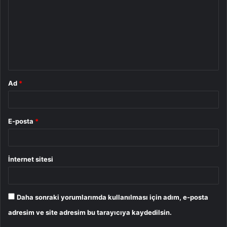
r
u
m
*
Ad
*
E-posta
*
İnternet sitesi
Daha sonraki yorumlarımda kullanılması için adım, e-posta
adresim ve site adresim bu tarayıcıya kaydedilsin.