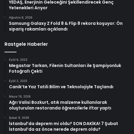
YEDAŞ, Enerjinin Geleceğini Şekillendirecek Genç
Yetenekleri Arıyor
Ağustos 8, 2026
Samsung Galaxy Z Fold 8 & Flip 8 rekora koşuyor: Ön
sipariş rakamları açıklandı
Rastgele Haberler
Eylül 6, 2023
Megastar Tarkan, Filenin Sultanları ile Şampiyonluk
Fotoğrafı Çekti
Eylül 2, 2025
Canik’te Yaz Tatili Bilim ve Teknolojiyle Taçlandı
Mayıs 19, 2026
Ağrı Valisi Bozkurt, atık malzeme kullanılarak
oluşturulan restoranda öğrencilerle iftar yaptı
Şubat 9, 2026
İstanbul’da deprem mi oldu? SON DAKİKA! 7 Şubat
İstanbul’da az önce nerede deprem oldu?