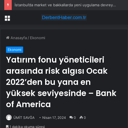
İstanbul’da market ve bakkallarda yeni uygulama devreye girdi
Menü
Anasayfa
/
Ekonomi
Ekonomi
Yatırım fonu yöneticileri
arasında risk algısı Ocak
2022’den bu yana en
yüksek seviyesinde – Bank
of America
ÜMİT SAVĞA
Nisan 17, 2024
0
0
1 dakika okuma süresi