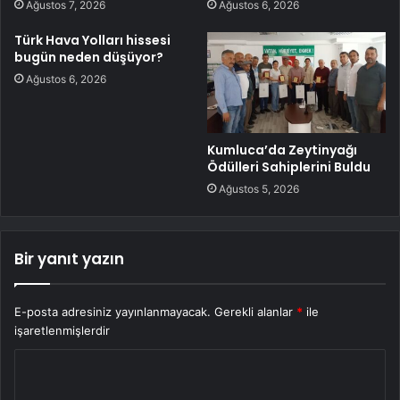
Ağustos 7, 2026
Ağustos 6, 2026
Türk Hava Yolları hissesi
bugün neden düşüyor?
Ağustos 6, 2026
Kumluca’da Zeytinyağı
Ödülleri Sahiplerini Buldu
Ağustos 5, 2026
Bir yanıt yazın
E-posta adresiniz yayınlanmayacak.
Gerekli alanlar
*
ile
işaretlenmişlerdir
Y
o