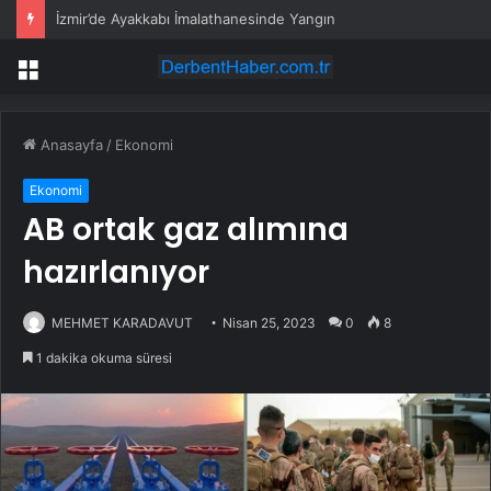
İzmir’de Ayakkabı İmalathanesinde Yangın
Menü
Anasayfa
/
Ekonomi
Ekonomi
AB ortak gaz alımına
hazırlanıyor
MEHMET KARADAVUT
Nisan 25, 2023
0
8
1 dakika okuma süresi