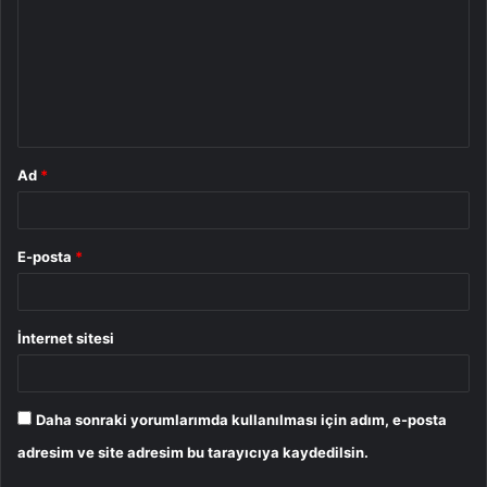
r
u
m
*
Ad
*
E-posta
*
İnternet sitesi
Daha sonraki yorumlarımda kullanılması için adım, e-posta
adresim ve site adresim bu tarayıcıya kaydedilsin.