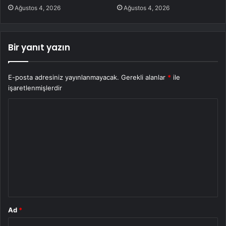
Ağustos 4, 2026
Ağustos 4, 2026
Bir yanıt yazın
E-posta adresiniz yayınlanmayacak.
Gerekli alanlar
*
ile
işaretlenmişlerdir
Y
o
r
u
m
*
Ad
*