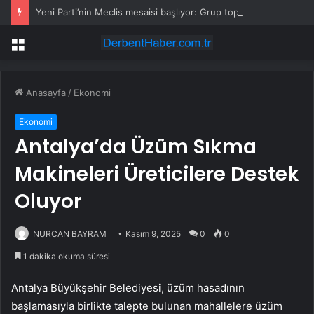
Yeni Parti’nin Meclis mesaisi başlıyor: Grup toplantılarının günü ve saati belli oldu
Menü
Anasayfa
/
Ekonomi
Ekonomi
Antalya’da Üzüm Sıkma
Makineleri Üreticilere Destek
Oluyor
NURCAN BAYRAM
Kasım 9, 2025
0
0
1 dakika okuma süresi
Antalya Büyükşehir Belediyesi, üzüm hasadının
başlamasıyla birlikte talepte bulunan mahallelere üzüm