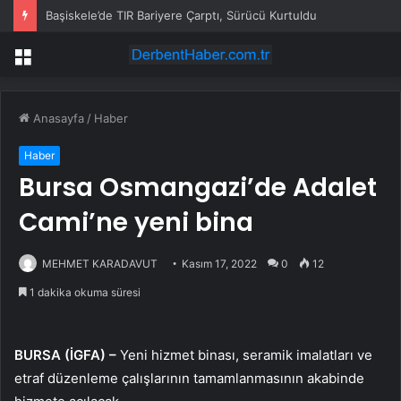
Başiskele’de TIR Bariyere Çarptı, Sürücü Kurtuldu
Menü
Anasayfa
/
Haber
Haber
Bursa Osmangazi’de Adalet
Cami’ne yeni bina
MEHMET KARADAVUT
Kasım 17, 2022
0
12
1 dakika okuma süresi
BURSA (İGFA) –
Yeni hizmet binası, seramik imalatları ve
etraf düzenleme çalışlarının tamamlanmasının akabinde