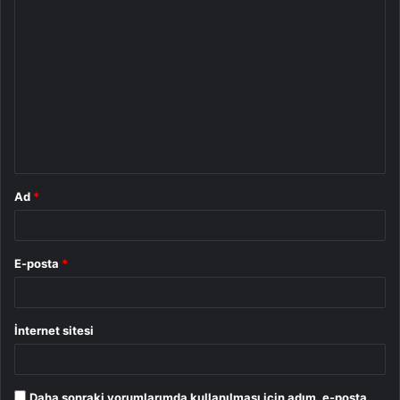
Y
o
r
u
m
*
Ad
*
E-posta
*
İnternet sitesi
Daha sonraki yorumlarımda kullanılması için adım, e-posta