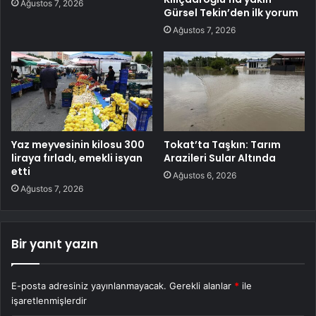
Ağustos 7, 2026
Gürsel Tekin’den ilk yorum
Ağustos 7, 2026
Yaz meyvesinin kilosu 300
Tokat’ta Taşkın: Tarım
liraya fırladı, emekli isyan
Arazileri Sular Altında
etti
Ağustos 6, 2026
Ağustos 7, 2026
Bir yanıt yazın
E-posta adresiniz yayınlanmayacak.
Gerekli alanlar
*
ile
işaretlenmişlerdir