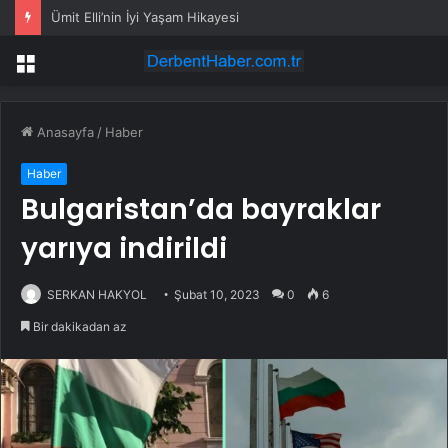
Ümit Elli’nin İyi Yaşam Hikayesi
Menü
Anasayfa
/
Haber
Haber
Bulgaristan’da bayraklar
yarıya indirildi
SERKAN HAKYOL
Şubat 10, 2023
0
6
Bir dakikadan az