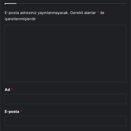
E-posta adresiniz yayınlanmayacak.
Gerekli alanlar
*
ile
işaretlenmişlerdir
Y
o
r
u
m
*
Ad
*
E-posta
*