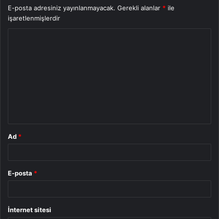
E-posta adresiniz yayınlanmayacak.
Gerekli alanlar
*
ile
işaretlenmişlerdir
Y
o
r
u
m
*
Ad
*
E-posta
*
İnternet sitesi