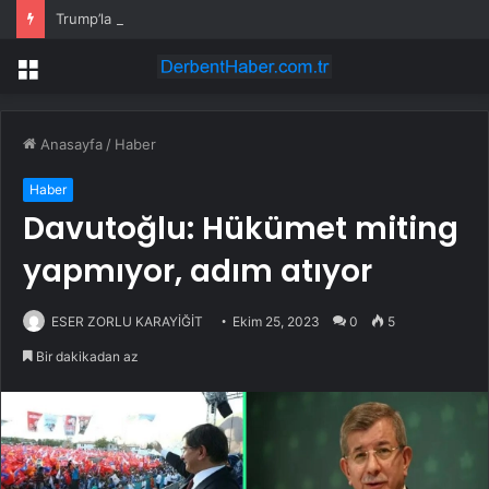
Trump’la bağları başını ağrıttı: ABD kongresi, FIFA Başkanı hakkında soruşturma başlattı
Menü
Anasayfa
/
Haber
Haber
Davutoğlu: Hükümet miting
yapmıyor, adım atıyor
ESER ZORLU KARAYİĞİT
Ekim 25, 2023
0
5
Bir dakikadan az