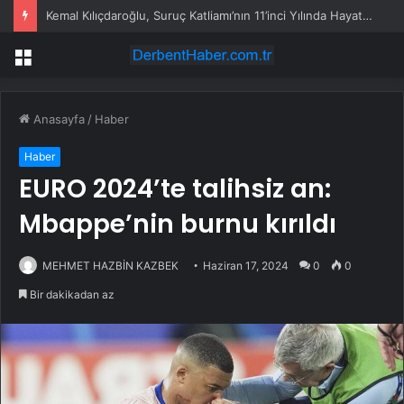
Kemal Kılıçdaroğlu, Suruç Katliamı’nın 11’inci Yılında Hayatını Kaybedenleri Andı
Menü
Anasayfa
/
Haber
Haber
EURO 2024’te talihsiz an:
Mbappe’nin burnu kırıldı
MEHMET HAZBİN KAZBEK
Haziran 17, 2024
0
0
Bir dakikadan az