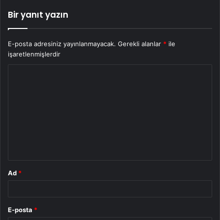
Bir yanıt yazın
E-posta adresiniz yayınlanmayacak.
Gerekli alanlar
*
ile
işaretlenmişlerdir
Y
o
r
u
m
*
Ad
*
E-posta
*