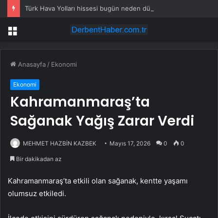
Türk Hava Yolları hissesi bugün neden düşüyor?
Menü
Anasayfa
/
Ekonomi
Ekonomi
Kahramanmaraş’ta
Sağanak Yağış Zarar Verdi
MEHMET HAZBİN KAZBEK
Mayıs 17, 2026
0
0
Bir dakikadan az
Kahramanmaraş’ta etkili olan sağanak, kentte yaşamı
olumsuz etkiledi.