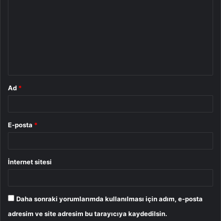
o
r
u
m
*
Ad
*
E-posta
*
İnternet sitesi
Daha sonraki yorumlarımda kullanılması için adım, e-posta
adresim ve site adresim bu tarayıcıya kaydedilsin.