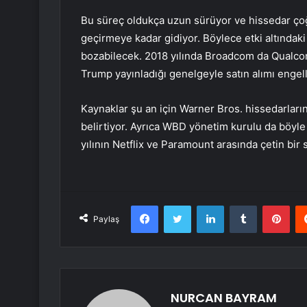
Bu süreç oldukça uzun sürüyor ve hissedar ç
geçirmeye kadar gidiyor. Böylece etki altında
bozabilecek. 2018 yılında Broadcom da Qualco
Trump yayınladığı genelgeyle satın alımı engel
Kaynaklar şu an için Warner Bros. hissedarları
belirtiyor. Ayrıca WBD yönetim kurulu da böyle 
yılının Netflix ve Paramount arasında çetin bi
Facebook
Twitter
LinkedIn
Tumblr
Pint
Paylaş
NURCAN BAYRAM