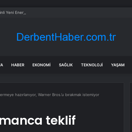
nli Yeni Enerjili Araç Üreticisi Xpeng, Avustralya’da Yeni Modellerini Tanıt
FA
HABER
EKONOMI
SAĞLIK
TEKNOLOJI
YAŞAM
rmeye hazırlanıyor, Warner Bros.’u bırakmak istemiyor
anca teklif