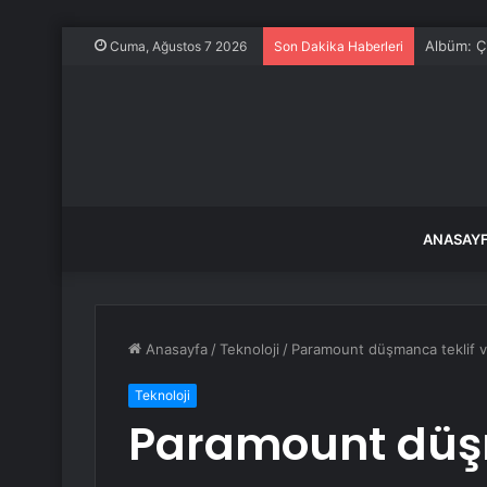
Albüm: Çi
Cuma, Ağustos 7 2026
Son Dakika Haberleri
ANASAY
Anasayfa
/
Teknoloji
/
Paramount düşmanca teklif ve
Teknoloji
Paramount düşm