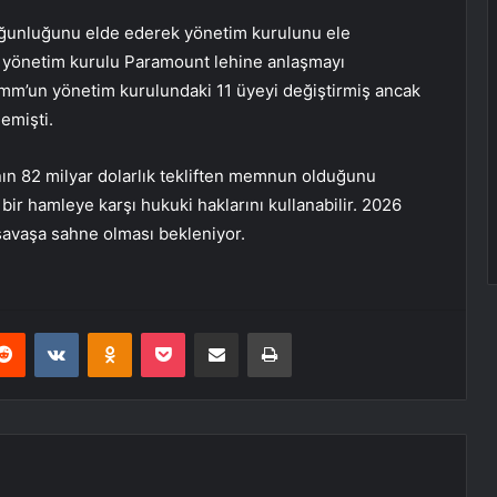
oğunluğunu elde ederek yönetim kurulunu ele
ki yönetim kurulu Paramount lehine anlaşmayı
mm’un yönetim kurulundaki 11 üyeyi değiştirmiş ancak
lemişti.
nın 82 milyar dolarlık tekliften memnun olduğunu
bir hamleye karşı hukuki haklarını kullanabilir. 2026
r savaşa sahne olması bekleniyor.
erest
Reddit
VKontakte
Odnoklassniki
Pocket
E-Posta ile paylaş
Yazdır