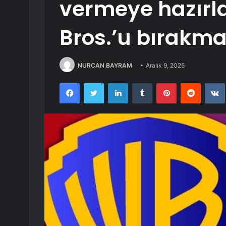
vermeye hazırl
Bros.’u bırakma
NURCAN BAYRAM
Aralık 9, 2025
Facebook
Twitter
LinkedIn
Tumblr
Pinterest
Reddit