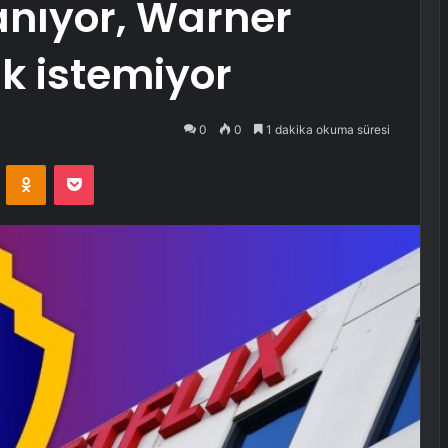
anıyor, Warner
k istemiyor
0
0
1 dakika okuma süresi
VKontakte
Odnoklassniki
Pocket