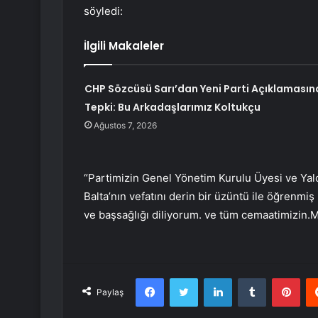
söyledi:
İlgili Makaleler
CHP Sözcüsü Sarı’dan Yeni Parti Açıklamasın
Tepki: Bu Arkadaşlarımız Koltukçu
Ağustos 7, 2026
“Partimizin Genel Yönetim Kurulu Üyesi ve Yalo
Balta’nın vefatını derin bir üzüntü ile öğrenm
ve başsağlığı diliyorum. ve tüm cemaatimizin.
Facebook
Twitter
LinkedIn
Tumblr
Pint
Paylaş