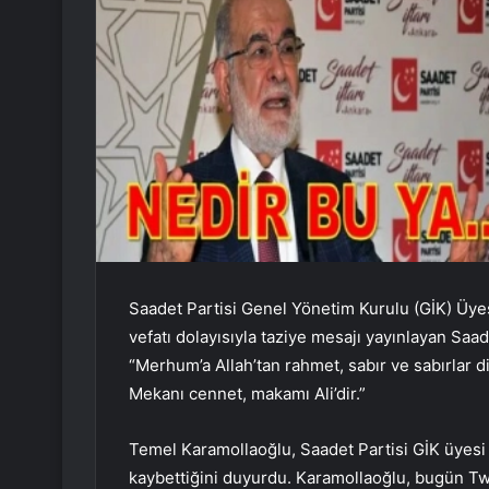
Saadet Partisi Genel Yönetim Kurulu (GİK) Üyesi
vefatı dolayısıyla taziye mesajı yayınlayan Sa
“Merhum’a Allah’tan rahmet, sabır ve sabırlar d
Mekanı cennet, makamı Ali’dir.”
Temel Karamollaoğlu, Saadet Partisi GİK üyesi v
kaybettiğini duyurdu. Karamollaoğlu, bugün Twit