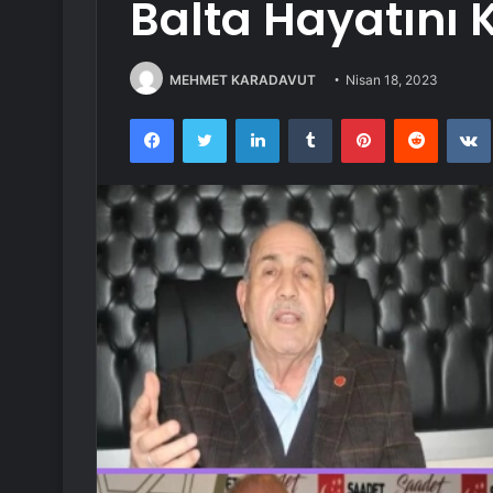
Balta Hayatını 
MEHMET KARADAVUT
Nisan 18, 2023
Facebook
Twitter
LinkedIn
Tumblr
Pinterest
Reddit