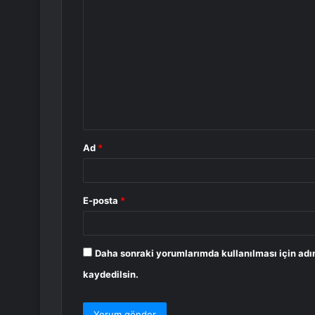
Y
o
r
u
m
*
Ad
*
E-posta
*
Daha sonraki yorumlarımda kullanılması için adı
kaydedilsin.