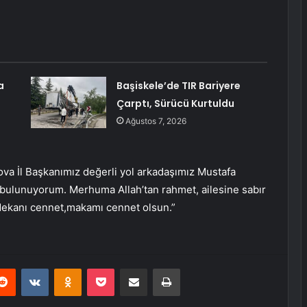
a
Başiskele’de TIR Bariyere
Çarptı, Sürücü Kurtuldu
Ağustos 7, 2026
va İl Başkanımız değerli yol arkadaşımız Mustafa
iş bulunuyorum. Merhuma Allah’tan rahmet, ailesine sabır
Mekanı cennet,makamı cennet olsun.”
erest
Reddit
VKontakte
Odnoklassniki
Pocket
E-Posta ile paylaş
Yazdır