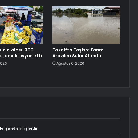
inin kilosu 300
Tokat’ta Taşkın: Tarım
dı, emekli isyan etti
Arazileri Sular Altında
2026
Ağustos 6, 2026
le işaretlenmişlerdir