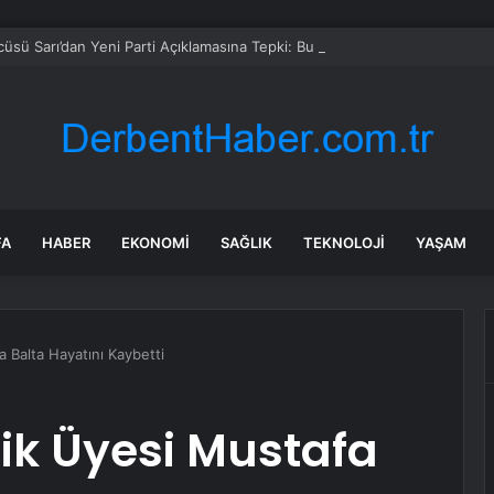
sü Sarı’dan Yeni Parti Açıklamasına Tepki: Bu Arkadaşlarımız Koltukçu
FA
HABER
EKONOMI
SAĞLIK
TEKNOLOJI
YAŞAM
a Balta Hayatını Kaybetti
Gik Üyesi Mustafa