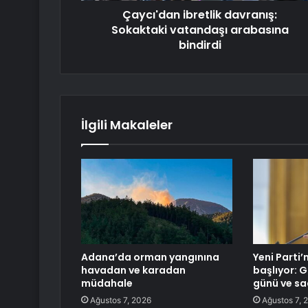
Çaycı'dan ibretlik davranış:
Sokaktaki vatandaşı arabasına
bindirdi
İlgili Makaleler
Adana’da orman yangınına
Yeni Parti’
havadan ve karadan
başlıyor: G
müdahale
günü ve saa
Ağustos 7, 2026
Ağustos 7, 