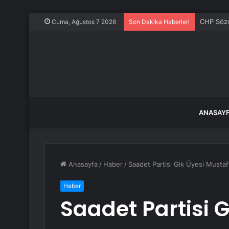
CHP Sözcü
Cuma, Ağustos 7 2026
Son Dakika Haberleri
ANASAY
Anasayfa
/
Haber
/
Saadet Partisi Gik Üyesi Mustaf
Haber
Saadet Partisi 