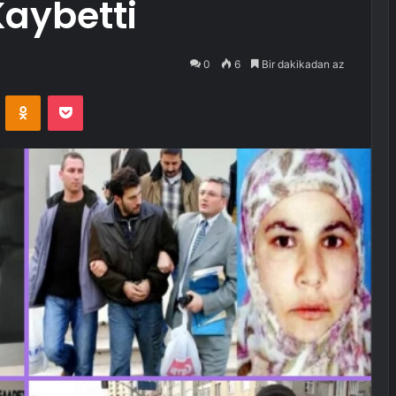
Kaybetti
0
6
Bir dakikadan az
VKontakte
Odnoklassniki
Pocket