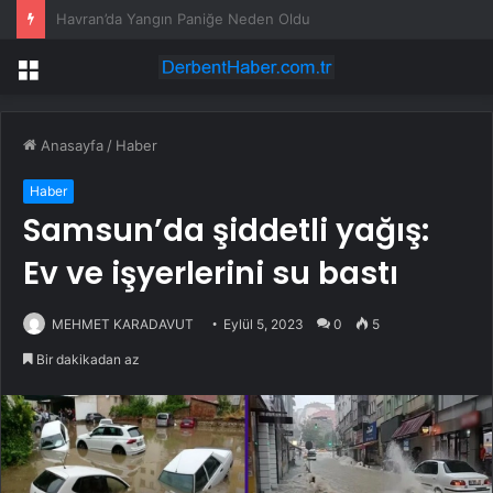
Gaziantep’te TIR Kazası: 2 Ölü, 2 Yaralı
Menü
Anasayfa
/
Haber
Haber
Samsun’da şiddetli yağış:
Ev ve işyerlerini su bastı
MEHMET KARADAVUT
Eylül 5, 2023
0
5
Bir dakikadan az