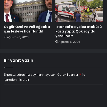
Özgür Özel ve Veli Ağbaba
İstanbul’da yolcu otobüsü
için fezleke hazırlandı!
kaza yaptı: Çok sayıda
yaralı var!
Ağustos 6, 2026
Ağustos 6, 2026
Bir yanıt yazın
E-posta adresiniz yayınlanmayacak.
Gerekli alanlar
*
ile
işaretlenmişlerdir
Y
o
r