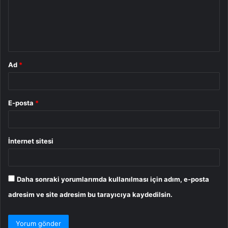
u
m
*
Ad
*
E-posta
*
İnternet sitesi
Daha sonraki yorumlarımda kullanılması için adım, e-posta
adresim ve site adresim bu tarayıcıya kaydedilsin.