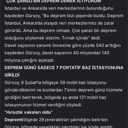
“ÇOK ŞANSLI BİR DEPREM DEMEK İSTİYORUM”
İstanbul ve Ankara’da veri merkezlerinin bulunduğunu
kaydeden Gürsoy, “Bu deprem bizi çeperde buldu. Deprem
İstanbul, Ankara’da olsaydı veri merkezlerimiz de zarar
görürdü. Ama bu deprem olmadı. Çok şanslı bir deprem
olduğunu söylemek isterim. Tırnak içinde” dedi.
Davet sayısının sarsıntı öncesine göre yüzde 540 arttığını
kaydeden Gürsoy, davet sayısının 40 milyondan 140
milyona çıktığını açıkladı.
DEPREM GÜNÜ SADECE 7 PORTATİF BAZ İSTASYONUNA
GİRİLDİ
Gürsoy, 6 Şubat’ta bölgeye 39 mobil baz istasyonu
gönderdiklerini ve bunlardan 7’sinin deprem günü hizmete
girdiğini belirterek, bölgede şu anda 121 mobil baz
istasyonunun hizmet verdiğini söyledi.
“Hırsızlık vakaları oldu”
Deprem
Bölgede 29 jeneratörün çalındığını belirten
Gürsoy, bölgede yaşadıkları sıkıntıları ise şöyle anlattı: