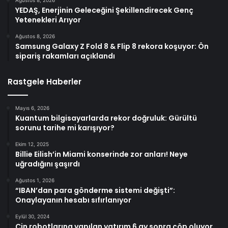
Ağustos 8, 2026
YEDAŞ, Enerjinin Geleceğini Şekillendirecek Genç
Yetenekleri Arıyor
Ağustos 8, 2026
Samsung Galaxy Z Fold 8 & Flip 8 rekora koşuyor: Ön
sipariş rakamları açıklandı
Rastgele Haberler
Mayıs 6, 2026
Kuantum bilgisayarlarda rekor doğruluk: Gürültü
sorunu tarihe mi karışıyor?
Ekim 12, 2025
Billie Eilish’in Miami konserinde zor anları! Neye
uğradığını şaşırdı
Ağustos 1, 2026
“IBAN’dan para gönderme sistemi değişti”:
Onaylayanın hesabı sıfırlanıyor
Eylül 30, 2024
Çin robotlarına yapılan yatırım 6 ay sonra çöp oluyor