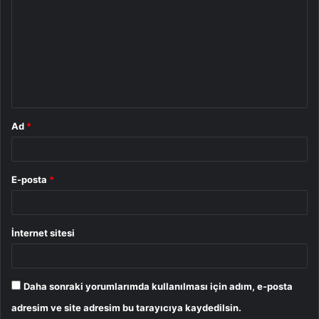
o
r
u
m
*
Ad
*
E-posta
*
İnternet sitesi
Daha sonraki yorumlarımda kullanılması için adım, e-posta
adresim ve site adresim bu tarayıcıya kaydedilsin.