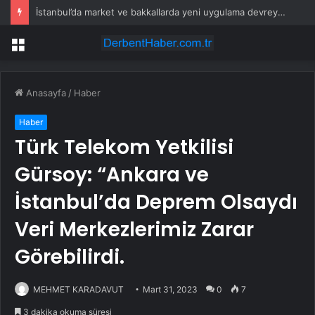
İstanbul’da market ve bakkallarda yeni uygulama devreye girdi
Menü
Anasayfa
/
Haber
Haber
Türk Telekom Yetkilisi
Gürsoy: “Ankara ve
İstanbul’da Deprem Olsaydı
Veri Merkezlerimiz Zarar
Görebilirdi.
MEHMET KARADAVUT
Mart 31, 2023
0
7
3 dakika okuma süresi