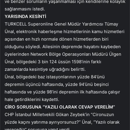
ve benzer sorunların yaşanmaması için kendilerine kolaylık
sağlanmasını istedi.
YARISINDA KESİNTİ
TURKCELL Superonline Genel Müdür Yardımcısı Tümay
Ünal, elektronik haberleşme hizmetlerinin kamu hizmetleri
açısından en hızlı normale dönen hizmetlerden biri
olduğunu söyledi. Ailesinin depremde hayatını kaybeden
üyelerinden Network Bölge Operasyonları Müdürü Ülgen
Ünal, bölgedeki 3 bin 124 üssün 1598’inin farklı
zamanlarda kesintiye uğradığını belirtti.
Ünal, bölgedeki baz istasyonlarının yüzde 84’ünü
depremin üçüncü haftasında, yüzde 94’ünü beşinci
haftasında ve yüzde 98’ini depremin ilk haftasında çalışır
hale getirdiklerini kaydetti.
CİRO SORUSUNA “YAZILI OLARAK CEVAP VERELİM”
CHP İstanbul Milletvekili Gökan Zeybek’in “Cironuzun
yüzde kaçını yatırıma ayırıyorsunuz?” Ünal, “Yazılı olarak
vereceğiz” sorusuna yanıt verdi.