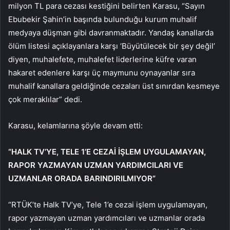
milyon TL para cezası kestiğini belirten Karasu, “Sayın
Ebubekir Şahin’in başında bulunduğu kurum muhalif
medyaya düşman gibi davranmaktadır. Yandaş kanallarda
ölüm listesi açıklayanlara karşı ‘Büyütülecek bir şey değil’
diyen, muhalefete, muhalefet liderlerine küfre varan
hakaret edenlere karşı üç maymunu oynayanlar sıra
muhalif kanallara geldiğinde cezaları üst sınırdan kesmeye
çok meraklılar” dedi.
Karasu, kelamlarına şöyle devam etti:
“HALK TV’YE, TELE 1’E CEZAİ İŞLEM UYGULAMAYAN,
RAPOR YAZMAYAN UZMAN YARDIMCILARI VE
UZMANLAR ORADA BARINDIRILMIYOR”
“RTÜK’te Halk TV’ye, Tele 1’e cezai işlem uygulamayan,
rapor yazmayan uzman yardımcıları ve uzmanlar orada