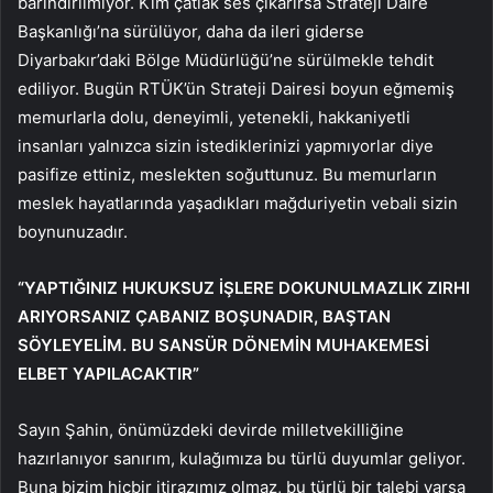
barındırılmıyor. Kim çatlak ses çıkarırsa Strateji Daire
Başkanlığı’na sürülüyor, daha da ileri giderse
Diyarbakır’daki Bölge Müdürlüğü’ne sürülmekle tehdit
ediliyor. Bugün RTÜK’ün Strateji Dairesi boyun eğmemiş
memurlarla dolu, deneyimli, yetenekli, hakkaniyetli
insanları yalnızca sizin istediklerinizi yapmıyorlar diye
pasifize ettiniz, meslekten soğuttunuz. Bu memurların
meslek hayatlarında yaşadıkları mağduriyetin vebali sizin
boynunuzadır.
“YAPTIĞINIZ HUKUKSUZ İŞLERE DOKUNULMAZLIK ZIRHI
ARIYORSANIZ ÇABANIZ BOŞUNADIR, BAŞTAN
SÖYLEYELİM. BU SANSÜR DÖNEMİN MUHAKEMESİ
ELBET YAPILACAKTIR”
Sayın Şahin, önümüzdeki devirde milletvekilliğine
hazırlanıyor sanırım, kulağımıza bu türlü duyumlar geliyor.
Buna bizim hiçbir itirazımız olmaz, bu türlü bir talebi varsa