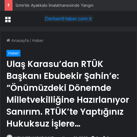
İzmir’de Ayakkabı İmalathanesinde Yangın
Menü
Anasayfa
/
Haber
Haber
Ulaş Karasu’dan RTÜK
Başkanı Ebubekir Şahin’e:
“Önümüzdeki Dönemde
Milletvekilliğine Hazırlanıyor
Sanırım. RTÜK’te Yaptığınız
Hukuksuz İşlere…