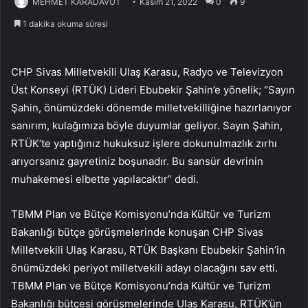
MEHMET KARADAVUT
Kasım 21, 2022
0
9
1 dakika okuma süresi
CHP Sivas Milletvekili Ulaş Karasu, Radyo ve Televizyon
Üst Konseyi (RTÜK) Lideri Ebubekir Şahin’e yönelik; “Sayın
Şahin, önümüzdeki dönemde milletvekilliğine hazırlanıyor
sanırım, kulağımıza böyle duyumlar geliyor. Sayın Şahin,
RTÜK’te yaptığınız hukuksuz işlere dokunulmazlık zırhı
arıyorsanız gayretiniz boşunadır. Bu sansür devrinin
muhakemesi elbette yapılacaktır” dedi.
TBMM Plan ve Bütçe Komisyonu’nda Kültür ve Turizm
Bakanlığı bütçe görüşmelerinde konuşan CHP Sivas
Milletvekili Ulaş Karasu, RTÜK Başkanı Ebubekir Şahin’in
önümüzdeki periyot milletvekili adayı olacağını sav etti.
TBMM Plan ve Bütçe Komisyonu’nda Kültür ve Turizm
Bakanlığı bütçesi görüşmelerinde Ulaş Karasu, RTÜK’ün