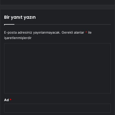
Bir yanıt yazın
E-posta adresiniz yayınlanmayacak.
Gerekli alanlar
*
ile
işaretlenmişlerdir
Y
o
r
u
m
*
Ad
*