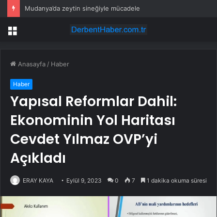
Mudanya’da zeytin sineğiyle mücadele
Menü
Anasayfa
/
Haber
Haber
Yapısal Reformlar Dahil:
Ekonominin Yol Haritası
Cevdet Yılmaz OVP’yi
Açıkladı
ERAY KAYA
Eylül 9, 2023
0
7
1 dakika okuma süresi