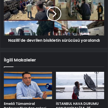
Nazilli'de devrilen bisikletin sürücüsü yaralandı
İlgili Makaleler
Emekli Tümamiral
İSTANBUL HAVA DURUMU