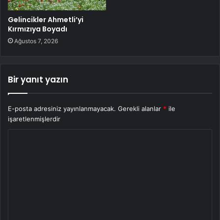
Gelincikler Ahmetli’yi
Kırmızıya Boyadı
Ağustos 7, 2026
Bir yanıt yazın
E-posta adresiniz yayınlanmayacak.
Gerekli alanlar
*
ile
işaretlenmişlerdir
Y
o
r
u
m
*