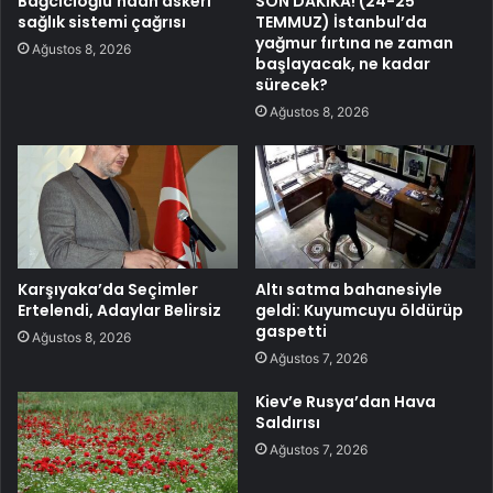
Bağcıcıoğlu’ndan askeri
SON DAKİKA! (24-25
sağlık sistemi çağrısı
TEMMUZ) İstanbul’da
yağmur fırtına ne zaman
Ağustos 8, 2026
başlayacak, ne kadar
sürecek?
Ağustos 8, 2026
Karşıyaka’da Seçimler
Altı satma bahanesiyle
Ertelendi, Adaylar Belirsiz
geldi: Kuyumcuyu öldürüp
gaspetti
Ağustos 8, 2026
Ağustos 7, 2026
Kiev’e Rusya’dan Hava
Saldırısı
Ağustos 7, 2026