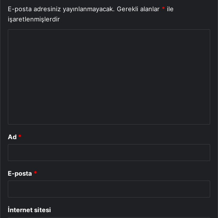
E-posta adresiniz yayınlanmayacak.
Gerekli alanlar
*
ile
işaretlenmişlerdir
Y
o
r
u
m
*
Ad
*
E-posta
*
İnternet sitesi