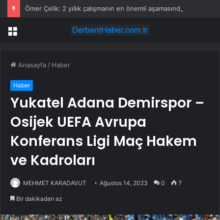
Ömer Çelik: 2 yıllık çalışmanın en önemli aşamasındayız
Menü
Anasayfa
/
Haber
Haber
Yukatel Adana Demirspor –
Osijek UEFA Avrupa
Konferans Ligi Maç Hakem
ve Kadroları
MEHMET KARADAVUT
Ağustos 14, 2023
0
7
Bir dakikadan az