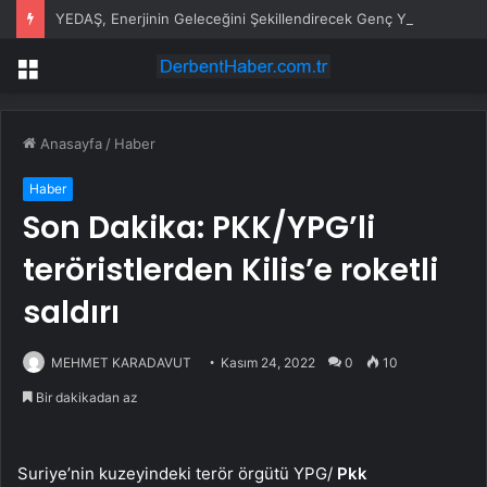
YEDAŞ, Enerjinin Geleceğini Şekillendirecek Genç Yetenekleri Arıyor
Menü
Anasayfa
/
Haber
Haber
Son Dakika: PKK/YPG’li
teröristlerden Kilis’e roketli
saldırı
MEHMET KARADAVUT
Kasım 24, 2022
0
10
Bir dakikadan az
Suriye’nin kuzeyindeki terör örgütü YPG/
Pkk