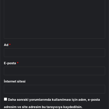
o
r
u
m
*
Ad
*
E-posta
*
İnternet sitesi
Daha sonraki yorumlarımda kullanılması için adım, e-posta
adresim ve site adresim bu tarayıcıya kaydedilsin.