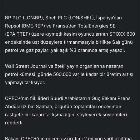
BP
PLC (LON:
BP
), Shell PLC (LON:
SHEL
), İspanya’dan
Repsol (BME:
REP
) ve Fransa’dan TotalEnergies SE
(EPA:
TTEF
) üzere kıymetli kesim oyuncularının
STOXX 600
endeksinde üst düzeylere tırmanmasıyla birlikte Salı günü
petrol
ve
gaz
payları yaklaşık %3 oranında artış yaşadı.
Wall Street Journal ve öteki yayın organlarına nazaran
petrol kümesi, günde 500.000 varile kadar bir üretim artışı
yapmayı tartışıyor.
OPEC+’nın fiili lideri Suudi Arabistan’ın Güç Bakanı Prens
Abdülaziz bin Salman, örgütün toplantıları öncesinde
rastgele bir kararı tartışmadığını söyleyerek söylentileri
reddetti.
Bakan, OPEC+’nın geçen ay üretimi 2 milyon varil azaltma