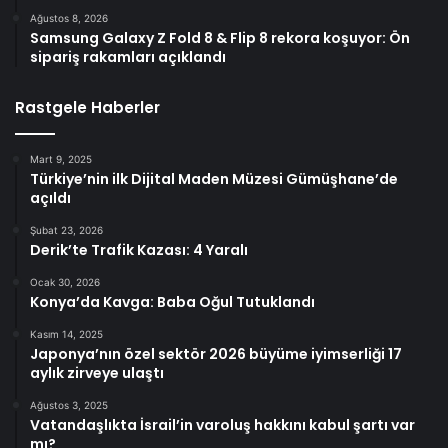
Ağustos 8, 2026
Samsung Galaxy Z Fold 8 & Flip 8 rekora koşuyor: Ön
sipariş rakamları açıklandı
Rastgele Haberler
Mart 9, 2025
Türkiye’nin ilk Dijital Maden Müzesi Gümüşhane’de
açıldı
Şubat 23, 2026
Derik’te Trafik Kazası: 4 Yaralı
Ocak 30, 2026
Konya’da Kavga: Baba Oğul Tutuklandı
Kasım 14, 2025
Japonya’nın özel sektör 2026 büyüme iyimserliği 17
aylık zirveye ulaştı
Ağustos 3, 2025
Vatandaşlıkta İsrail’in varoluş hakkını kabul şartı var
mı?