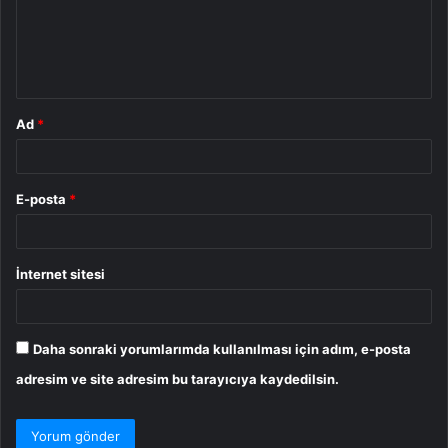
u
m
*
Ad
*
E-posta
*
İnternet sitesi
Daha sonraki yorumlarımda kullanılması için adım, e-posta
adresim ve site adresim bu tarayıcıya kaydedilsin.