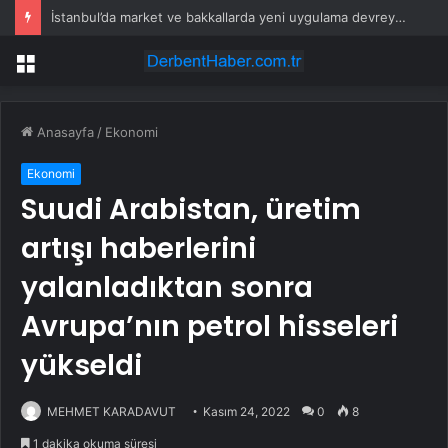
İstanbul’da market ve bakkallarda yeni uygulama devreye girdi
Menü
Anasayfa
/
Ekonomi
Ekonomi
Suudi Arabistan, üretim
artışı haberlerini
yalanladıktan sonra
Avrupa’nın petrol hisseleri
yükseldi
MEHMET KARADAVUT
Kasım 24, 2022
0
8
1 dakika okuma süresi