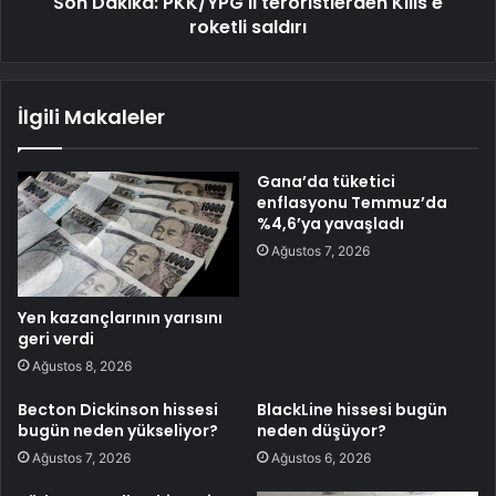
Son Dakika: PKK/YPG'li teröristlerden Kilis'e
roketli saldırı
İlgili Makaleler
Gana’da tüketici
enflasyonu Temmuz’da
%4,6’ya yavaşladı
Ağustos 7, 2026
Yen kazançlarının yarısını
geri verdi
Ağustos 8, 2026
Becton Dickinson hissesi
BlackLine hissesi bugün
bugün neden yükseliyor?
neden düşüyor?
Ağustos 7, 2026
Ağustos 6, 2026