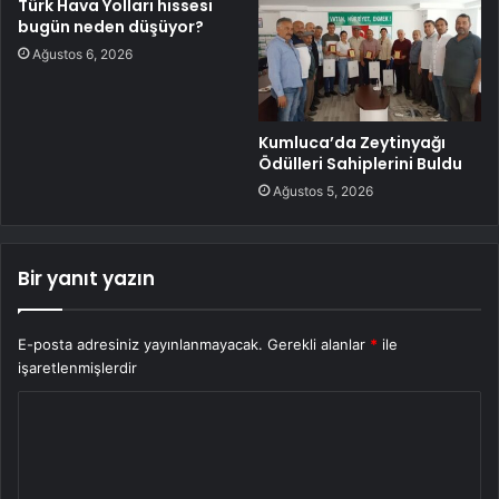
Türk Hava Yolları hissesi
bugün neden düşüyor?
Ağustos 6, 2026
Kumluca’da Zeytinyağı
Ödülleri Sahiplerini Buldu
Ağustos 5, 2026
Bir yanıt yazın
E-posta adresiniz yayınlanmayacak.
Gerekli alanlar
*
ile
işaretlenmişlerdir
Y
o
r